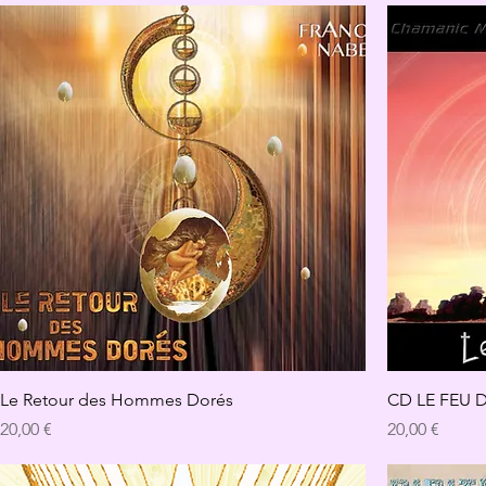
Le Retour des Hommes Dorés
CD LE FEU 
Preis
Preis
20,00 €
20,00 €