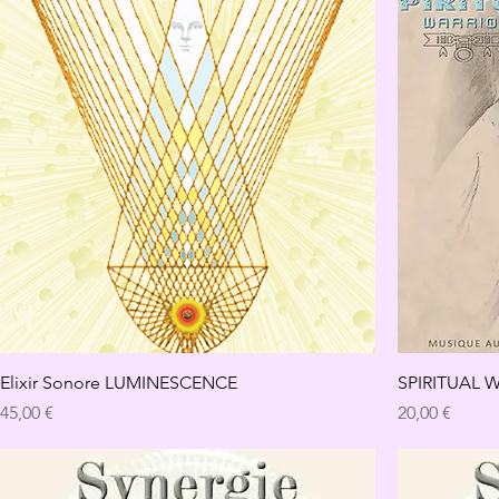
Elixir Sonore LUMINESCENCE
SPIRITUAL Wa
Preis
Preis
45,00 €
20,00 €