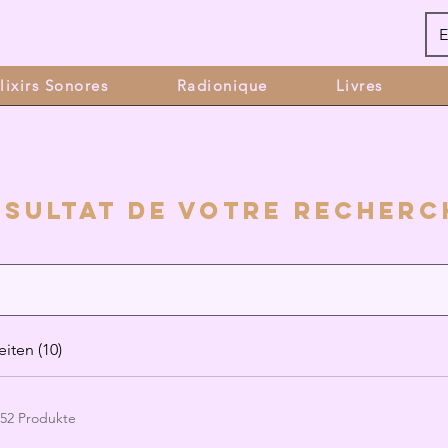
E
lixirs Sonores
Radionique
Livres
ésultat de voTre recherc
iten (10)
52 Produkte