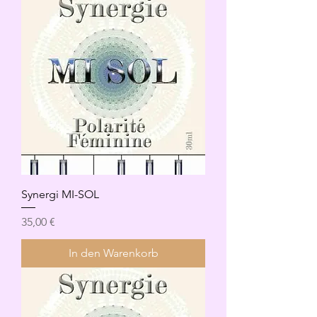
Synergi MI-SOL
Preis
35,00 €
In den Warenkorb