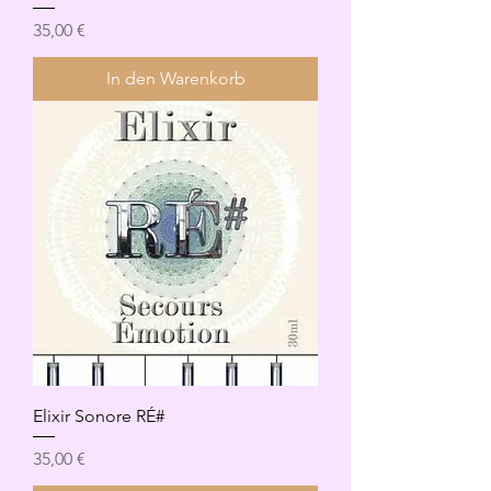
Preis
35,00 €
In den Warenkorb
Elixir Sonore RÉ#
Preis
35,00 €