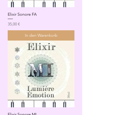
Elixir Sonore FA
Preis
35,00 €
In den Warenkorb
Elixir Sonore MI