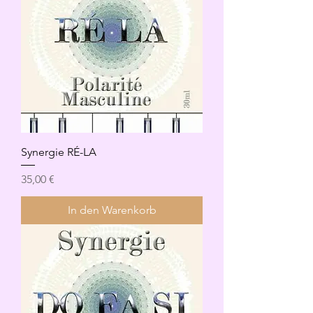
Synergie RÉ-LA
Preis
35,00 €
In den Warenkorb