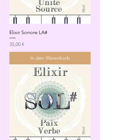
Elixir Sonore LA#
Preis
35,00 €
In den Warenkorb