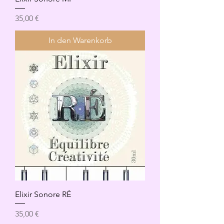
Preis
35,00 €
In den Warenkorb
Elixir Sonore RÉ
Preis
35,00 €