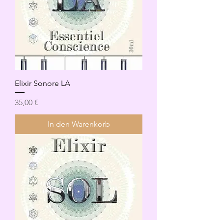
Elixir Sonore LA
Preis
35,00 €
In den Warenkorb