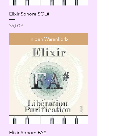
Elixir Sonore SOL#
Preis
35,00 €
In den Warenkorb
Elixir Sonore FA#