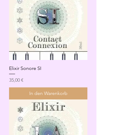
Elixir Sonore SI
Preis
35,00 €
In den Warenkorb