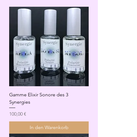
Gamme Elixir Sonore des 3
Synergies
Preis
100,00 €
In den Warenkorb