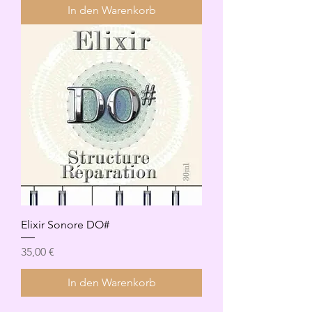
In den Warenkorb
Elixir Sonore DO#
Preis
35,00 €
In den Warenkorb