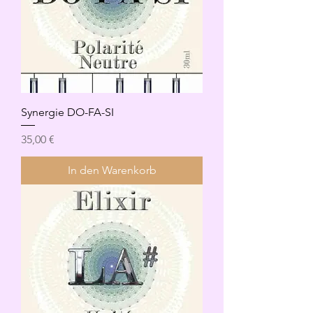
Synergie DO-FA-SI
Preis
35,00 €
In den Warenkorb