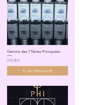
Gamme des 7 Notes Principales
Preis
210,00 €
In den Warenkorb