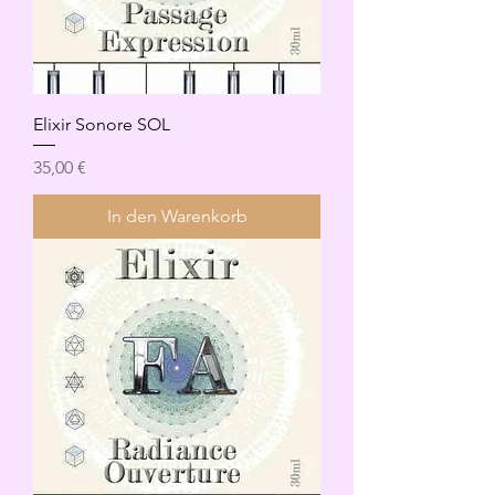
Elixir Sonore SOL
Preis
35,00 €
In den Warenkorb