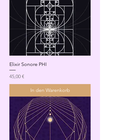
Elixir Sonore PHI
Preis
45,00 €
In den Warenkorb