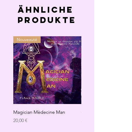
Ähnliche
Produkte
Nouveauté
Magician Mèdecine Man
GAÏA
Preis
Preis
20,00 €
20,00 €