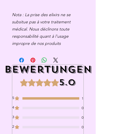
Nota : La prise des elixirs ne se
subsitue pas à votre traitement
médical. Nous déclinons toute
responsabilité quant à l'usage
impropre de nos produits
Bewertungen
5.0
Mit 5 von 5 Sternen bewertet.
5
1
4
0
3
0
2
0