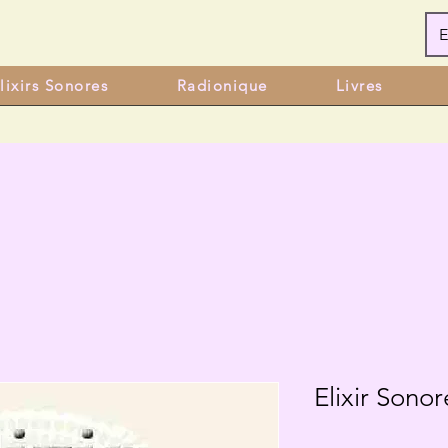
E
lixirs Sonores
Radionique
Livres
Elixir Sono