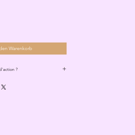
 den Warenkorb
'action ?
et une conscientisation de nos
re incarnation et ainsi nous
érer.