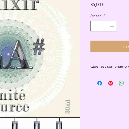
Preis
35,00 €
Anzahl
*
In
Quel est son champ d
L'Elixir
LA#
nous perm
blesssures liées à not
permettre de s'en lib